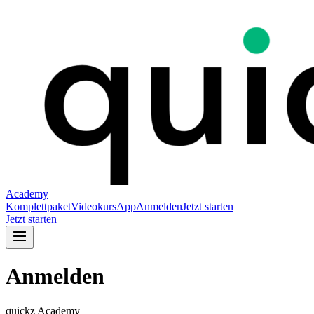
Academy
Komplettpaket
Videokurs
App
Anmelden
Jetzt starten
Jetzt starten
Anmelden
quickz Academy