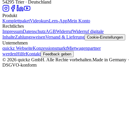
54295 Trier · Deutschland
Produkt
Komplettpaket
Videokurs
Lern-App
Mein Konto
Rechtliches
Impressum
Datenschutz
AGB
Widerruf
Widerruf digitale
Inhalte
Zahlungsweisen
Versand & Lieferung
Cookie-Einstellungen
Unternehmen
quickz Webseite
Konzessionsmarkt
Mietwagenpartner
werden
Hilfe
Kontakt
Feedback geben
© 2026 quickz GmbH. Alle Rechte vorbehalten.
Made in Germany ·
DSGVO-konform