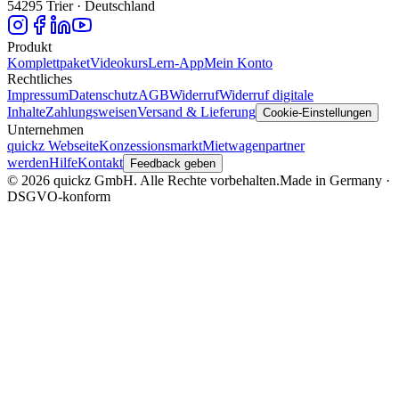
54295 Trier · Deutschland
Produkt
Komplettpaket
Videokurs
Lern-App
Mein Konto
Rechtliches
Impressum
Datenschutz
AGB
Widerruf
Widerruf digitale
Inhalte
Zahlungsweisen
Versand & Lieferung
Cookie-Einstellungen
Unternehmen
quickz Webseite
Konzessionsmarkt
Mietwagenpartner
werden
Hilfe
Kontakt
Feedback geben
© 2026 quickz GmbH. Alle Rechte vorbehalten.
Made in Germany ·
DSGVO-konform