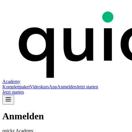
Academy
Komplettpaket
Videokurs
App
Anmelden
Jetzt starten
Jetzt starten
Anmelden
quickz Academy