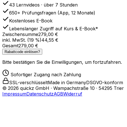
43 Lernvideos · über 7 Stunden
650+ Prüfungsfragen (App, 12 Monate)
Kostenloses E-Book
Lebenslanger Zugriff auf Kurs & E-Book*
Zwischensumme
279,00 €
inkl. MwSt. (19 %)
44,55 €
Gesamt
279,00 €
Rabattcode einlösen?
Bitte bestätigen Sie die Einwilligungen, um fortzufahren.
Sofortiger Zugang nach Zahlung
SSL-verschlüsselt
Made in Germany
DSGVO-konform
© 2026 quickz GmbH · Wampachstraße 10 · 54295 Trier
Impressum
Datenschutz
AGB
Widerruf